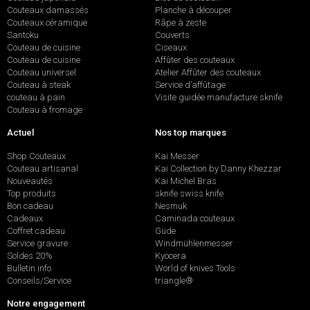
Couteaux damassés
Planche à découper
Couteaux céramique
Râpe à zeste
Santoku
Couverts
Couteau de cuisine
Ciseaux
Couteau de cuisine
Affûter des couteaux
Couteau universel
Atelier Affûter des couteaux
Couteau à steak
Service d’affûtage
couteau à pain
Visite guidée manufacture sknife
Couteau à fromage
Actuel
Nos top marques
Shop Couteaux
Kai Messer
Couteau artisanal
Kai Collection by Danny Khezzar
Nouveautés
Kai Michel Bras
Top produits
sknife swiss knife
Bon cadeau
Nesmuk
Cadeaux
Caminada couteaux
Coffret cadeau
Güde
Service gravure
Windmühlenmesser
Soldes 20%
Kyocera
Bulletin info
World of knives Tools
Conseils/Service
triangle®
Notre engagement