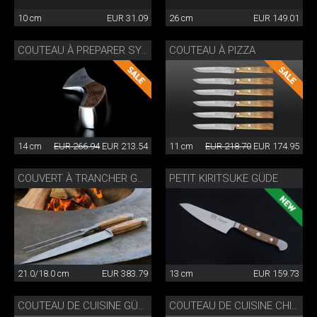
10 cm
EUR 31.09
26 cm
EUR 149.01
COUTEAU À PIZZA
COUTEAU À PREPARER SYNCHROS
14 cm
EUR 266.94
EUR 213.54
11 cm
EUR 218.70
EUR 174.95
PETIT KIRITSUKE GÜDE
COUVERT À TRANCHER GÜDE
21.0/18.0 cm
EUR 383.79
13 cm
EUR 159.73
COUTEAU DE CUISINE GÜDE
COUTEAU DE CUISINE CHINOIS GÜDE