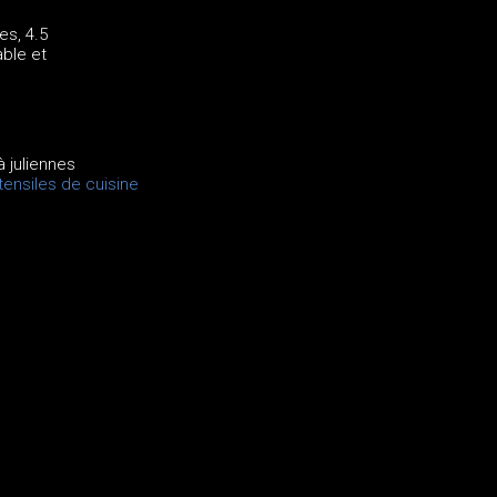
es, 4.5
ble et
à juliennes
ensiles de cuisine