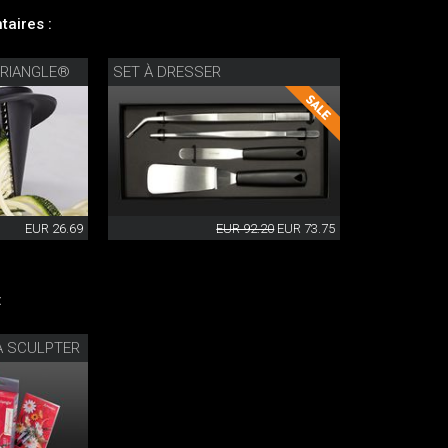
aires :
TRIANGLE®
SET À DRESSER
EUR 26.69
EUR 92.20
EUR 73.75
:
À SCULPTER