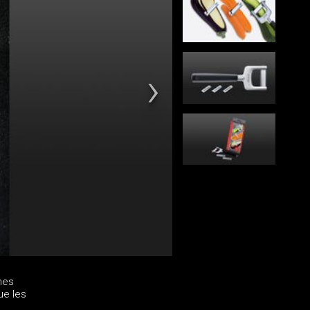
mes
ue les