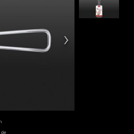
n
 de