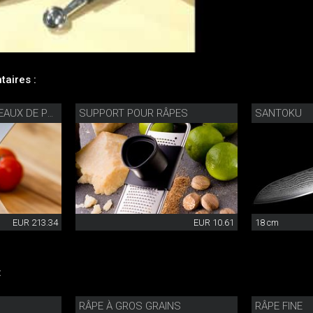
aires :
SUPPORT POUR RÂPES
SANTOKU
AIGUISEUR DE COUTEAUX DE PRÉCISION
EUR 213.34
EUR 10.61
18 cm
:
RÂPE À GROS GRAINS
RÂPE FINE