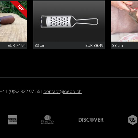
EUR 74.94
33 cm
EUR 38.49
33 cm
+41 (0)32 322 97 55 |
contact@ceco.ch