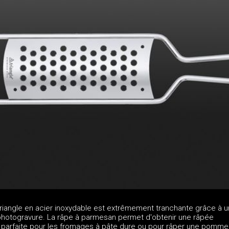
riangle en acier inoxydable est extrêmement tranchante grâce à u
hotogravure. La râpe à parmesan permet d'obtenir une râpée
e, parfaite pour les fromages à pâte dure ou pour râper une pomme