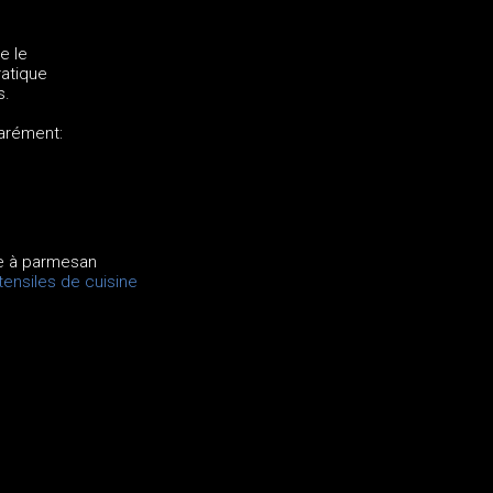
e le
ratique
s.
parément:
pe à parmesan
ensiles de cuisine