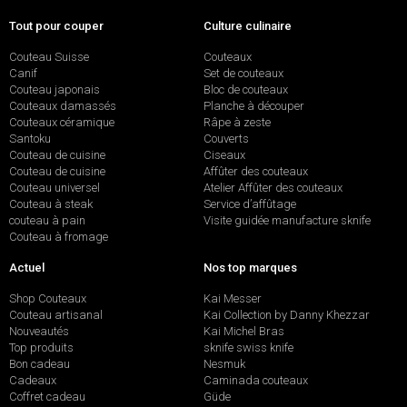
Tout pour couper
Culture culinaire
Couteau Suisse
Couteaux
Canif
Set de couteaux
Couteau japonais
Bloc de couteaux
Couteaux damassés
Planche à découper
Couteaux céramique
Râpe à zeste
Santoku
Couverts
Couteau de cuisine
Ciseaux
Couteau de cuisine
Affûter des couteaux
Couteau universel
Atelier Affûter des couteaux
Couteau à steak
Service d’affûtage
couteau à pain
Visite guidée manufacture sknife
Couteau à fromage
Actuel
Nos top marques
Shop Couteaux
Kai Messer
Couteau artisanal
Kai Collection by Danny Khezzar
Nouveautés
Kai Michel Bras
Top produits
sknife swiss knife
Bon cadeau
Nesmuk
Cadeaux
Caminada couteaux
Coffret cadeau
Güde