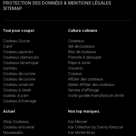
PROTECTION DES DONNÉES & MENTIONS LÉGALES
SITEMAP
Tout pour couper
Culture culinaire
Couteau Suisse
Couteaux
Canif
Set de couteaux
Couteau japonais
Bloc de couteaux
Couteaux damassés
Planche à découper
Couteaux céramique
Râpe à zeste
Santoku
Couverts
Couteau de cuisine
Ciseaux
Couteau de cuisine
Affûter des couteaux
Couteau universel
Atelier Affûter des couteaux
Couteau à steak
Service d’affûtage
couteau à pain
Visite guidée manufacture sknife
Couteau à fromage
Actuel
Nos top marques
Shop Couteaux
Kai Messer
Couteau artisanal
Kai Collection by Danny Khezzar
Nouveautés
Kai Michel Bras