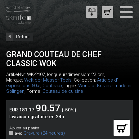
Retour
GRAND COUTEAU DE CHEF
CLASSIC WOK
Artikel-Nr:
WK-2407
, longueur/dimension: 23 cm,
Marque:
Welt der Messer Tools
, Collection:
Articles d'
expositions 50%
,
Couteaux
, Ligne:
World of Knives - made in
Solingen
, Forme:
Couteau de cuisine
90.57
EUR
181.17
(-50%)
Livraison gratuite en 24h
Ajouter au panier:
Gravure (24 heures)
avec