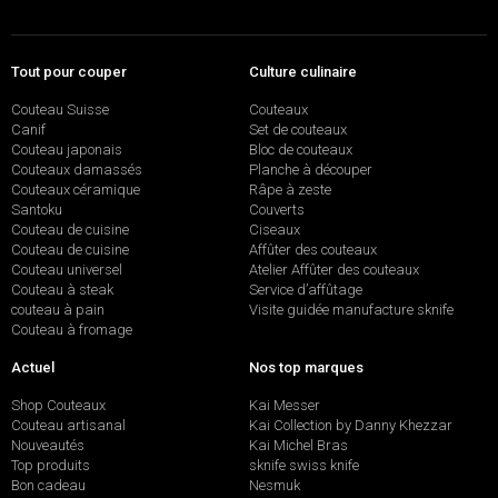
Tout pour couper
Culture culinaire
Couteau Suisse
Couteaux
Canif
Set de couteaux
Couteau japonais
Bloc de couteaux
Couteaux damassés
Planche à découper
Couteaux céramique
Râpe à zeste
Santoku
Couverts
Couteau de cuisine
Ciseaux
Couteau de cuisine
Affûter des couteaux
Couteau universel
Atelier Affûter des couteaux
Couteau à steak
Service d’affûtage
couteau à pain
Visite guidée manufacture sknife
Couteau à fromage
Actuel
Nos top marques
Shop Couteaux
Kai Messer
Couteau artisanal
Kai Collection by Danny Khezzar
Nouveautés
Kai Michel Bras
Top produits
sknife swiss knife
Bon cadeau
Nesmuk