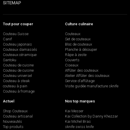
SITEMAP
Tout pour couper
Culture culinaire
Couteau Suisse
Couteaux
Canif
Set de couteaux
Couteau japonais
Bloc de couteaux
Couteaux damassés
Planche à découper
Couteaux céramique
Râpe à zeste
Santoku
Couverts
Couteau de cuisine
Ciseaux
Couteau de cuisine
Affûter des couteaux
Couteau universel
Atelier Affûter des couteaux
Couteau à steak
Service d’affûtage
couteau à pain
Visite guidée manufacture sknife
Couteau à fromage
Actuel
Nos top marques
Shop Couteaux
Kai Messer
Couteau artisanal
Kai Collection by Danny Khezzar
Nouveautés
Kai Michel Bras
Top produits
sknife swiss knife