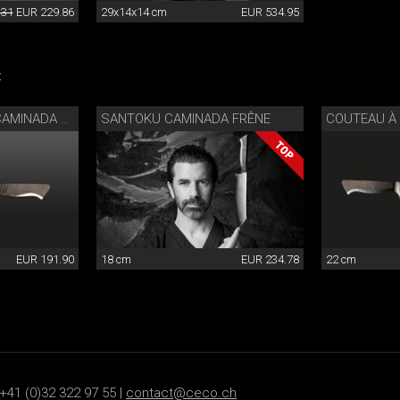
.31
EUR 229.86
29x14x14 cm
EUR 534.95
:
SANTOKU CAMINADA FRÊNE
COUTEAU À STEAK CAMINADA BOIS DE FRÊNE
EUR 191.90
18 cm
EUR 234.78
22 cm
+41 (0)32 322 97 55 |
contact@ceco.ch