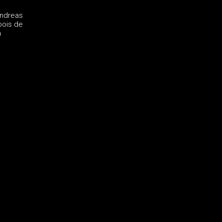
Andreas
bois de
a