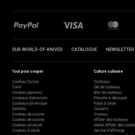
SUR WORLD-OF-KNIVES
CATALOGUE
NEWSLETTER
Tout pour couper
Culture culinaire
Couteau Suisse
Couteaux
Canif
Set de couteaux
Couteau japonais
Bloc de couteaux
Couteaux damassés
Planche à découper
Couteaux céramique
Râpe à zeste
Santoku
Couverts
Couteau de cuisine
Ciseaux
Couteau de cuisine
Affûter des couteaux
Couteau universel
Atelier Affûter des coute
Couteau à steak
Service d’affûtage