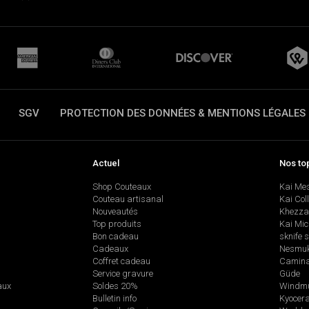
SGV
PROTECTION DES DONNÉES & MENTIONS LÉGALES
Actuel
Nos to
Shop Couteaux
Kai Me
Couteau artisanal
Kai Col
Nouveautés
Khezza
Top produits
Kai Mic
Bon cadeau
sknife 
Cadeaux
Nesmu
Coffret cadeau
Camina
Service gravure
Güde
aux
Soldes 20%
Windmü
Bulletin info
Kyocer