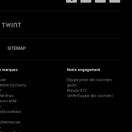
SITEMAP
p marques
Notre engagement
sser
Équipe junior des cuisiniers
lection by Danny
gusto
r
Bocuse d'Or
hel Bras
sknife-Équipe des cuisiniers
swiss knife
k
da couteaux
hlenmesser
a