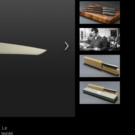
. Le
teinté.