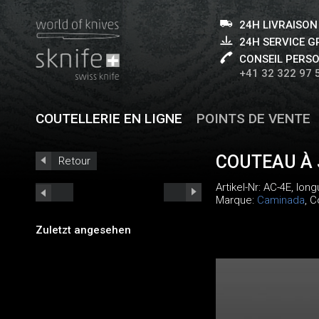
24H LIVRAISON
24H SERVICE 
CONSEIL PERS
+41 32 322 97 
COUTELLERIE EN LIGNE
POINTS DE VENTE
COUTEAU À 
Retour
Artikel-Nr:
AC-4E
, lon
Marque:
Caminada
, C
Zuletzt angesehen