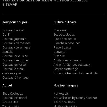
PROTECTION DES DONNÉES & MENTIONS LÉGALES
SITEMAP
Tout pour couper
Culture culinaire
Couteau Suisse
Couteaux
Canif
Set de couteaux
Couteau japonais
Bloc de couteaux
Couteaux damassés
Planche à découper
Couteaux céramique
Râpe à zeste
Santoku
Couverts
Couteau de cuisine
Ciseaux
Couteau de cuisine
Affûter des couteaux
Couteau universel
Atelier Affûter des couteaux
Couteau à steak
Service d’affûtage
couteau à pain
Visite guidée manufacture sknife
Couteau à fromage
Actuel
Nos top marques
Shop Couteaux
Kai Messer
Couteau artisanal
Kai Collection by Danny Khezzar
Nouveautés
Kai Michel Bras
Top produits
sknife swiss knife