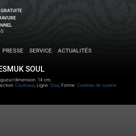
 GRATUITE
GRAVURE
ONNEL
55
PRESSE
SERVICE
ACTUALITÉS
ESMUK SOUL
ongueur/dimension: 14 cm,
lection:
Couteaux
, Ligne:
Soul
, Forme:
Couteau de cuisine