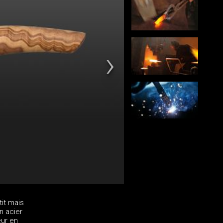
it mais
n acier
eur en