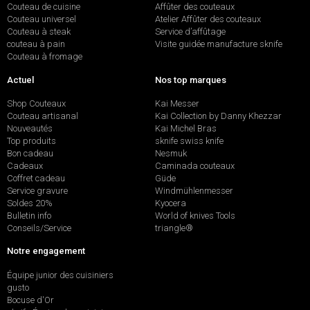
Couteau de cuisine
Affûter des couteaux
Couteau universel
Atelier Affûter des couteaux
Couteau à steak
Service d’affûtage
couteau à pain
Visite guidée manufacture sknife
Couteau à fromage
Actuel
Nos top marques
Shop Couteaux
Kai Messer
Couteau artisanal
Kai Collection by Danny Khezzar
Nouveautés
Kai Michel Bras
Top produits
sknife swiss knife
Bon cadeau
Nesmuk
Cadeaux
Caminada couteaux
Coffret cadeau
Güde
Service gravure
Windmühlenmesser
Soldes 20%
Kyocera
Bulletin info
World of knives Tools
Conseils/Service
triangle®
Notre engagement
Équipe junior des cuisiniers
gusto
Bocuse d'Or