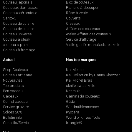
Couteau japonais
Bloc de couteaux
Couteaux damassés
Planche à découper
Couteaux céramique
Râpe à zeste
Santoku
Couverts
Couteau de cuisine
Ciseaux
Couteau de cuisine
Affûter des couteaux
Couteau universel
Atelier Affûter des couteaux
Couteau à steak
Service d’affûtage
couteau à pain
Visite guidée manufacture sknife
Couteau à fromage
Actuel
Nos top marques
Shop Couteaux
Kai Messer
Couteau artisanal
Kai Collection by Danny Khezzar
Nouveautés
Kai Michel Bras
Top produits
sknife swiss knife
Bon cadeau
Nesmuk
Cadeaux
Caminada couteaux
Coffret cadeau
Güde
Service gravure
Windmühlenmesser
Soldes 20%
Kyocera
Bulletin info
World of knives Tools
Conseils/Service
triangle®