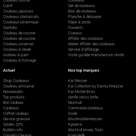
Couteau Suisse
Couteaux
Canif
Set de couteaux
Couteau japonais
Bloc de couteaux
Couteaux damassés
Planche à découper
Couteaux céramique
Râpe à zeste
Santoku
Couverts
Couteau de cuisine
Ciseaux
Couteau de cuisine
Affûter des couteaux
Couteau universel
Atelier Affûter des couteaux
Couteau à steak
Service d’affûtage
couteau à pain
Visite guidée manufacture sknife
Couteau à fromage
Actuel
Nos top marques
Shop Couteaux
Kai Messer
Couteau artisanal
Kai Collection by Danny Khezzar
Nouveautés
Kai Michel Bras
Top produits
sknife swiss knife
Bon cadeau
Nesmuk
Cadeaux
Caminada couteaux
Coffret cadeau
Güde
Service gravure
Windmühlenmesser
Soldes 20%
Kyocera
Bulletin info
World of knives Tools
Conseils/Service
triangle®