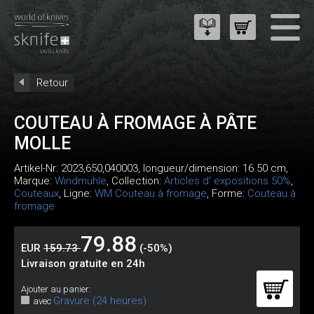
Retour
COUTEAU À FROMAGE À PÂTE
MOLLE
Artikel-Nr:
2023,650,040003
, longueur/dimension: 16.50 cm,
Marque:
Windmühle
, Collection:
Articles d' expositions 50%
,
Couteaux
, Ligne:
WM Couteau à fromage
, Forme:
Couteau à
fromage
79.88
EUR
159.73
(-50%)
Livraison gratuite en 24h
Ajouter au panier:
Gravure (24 heures)
avec