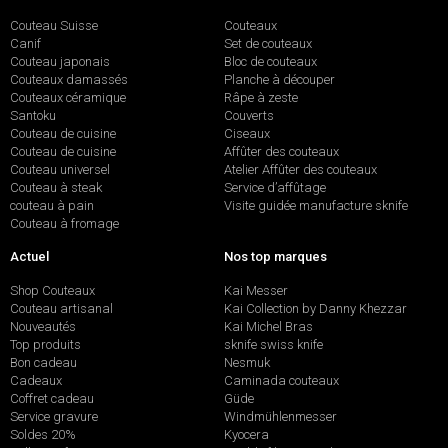
Couteau Suisse
Couteaux
Canif
Set de couteaux
Couteau japonais
Bloc de couteaux
Couteaux damassés
Planche à découper
Couteaux céramique
Râpe à zeste
Santoku
Couverts
Couteau de cuisine
Ciseaux
Couteau de cuisine
Affûter des couteaux
Couteau universel
Atelier Affûter des couteaux
Couteau à steak
Service d’affûtage
couteau à pain
Visite guidée manufacture sknife
Couteau à fromage
Actuel
Nos top marques
Shop Couteaux
Kai Messer
Couteau artisanal
Kai Collection by Danny Khezzar
Nouveautés
Kai Michel Bras
Top produits
sknife swiss knife
Bon cadeau
Nesmuk
Cadeaux
Caminada couteaux
Coffret cadeau
Güde
Service gravure
Windmühlenmesser
Soldes 20%
Kyocera