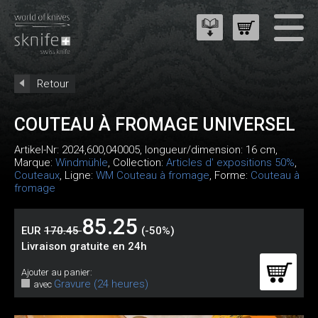
Retour
COUTEAU À FROMAGE UNIVERSEL
Artikel-Nr:
2024,600,040005
, longueur/dimension: 16 cm,
Marque:
Windmühle
, Collection:
Articles d' expositions 50%
,
Couteaux
, Ligne:
WM Couteau à fromage
, Forme:
Couteau à
fromage
85.25
EUR
170.45
(-50%)
Livraison gratuite en 24h
Ajouter au panier:
Gravure (24 heures)
avec