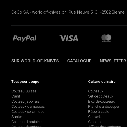
CeCo SA - world-of-knives.ch, Rue Neuve 5, CH-2502 Bienne, 
SUR WORLD-OF-KNIVES
CATALOGUE
NEWSLETTER
Tout pour couper
Culture culinaire
Couteau Suisse
Couteaux
Canif
Set de couteaux
Couteau japonais
Bloc de couteaux
Couteaux damassés
Planche à découper
Couteaux céramique
Râpe à zeste
Santoku
Couverts
Couteau de cuisine
Ciseaux
Couteau de cuisine
Affûter des couteaux