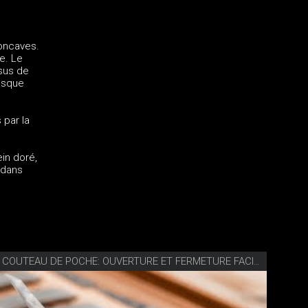
oncaves.
e. Le
sus de
jusque
 par la
in doré,
 dans
VIDÉO SKNIFE COUTEAU DE POCHE: OUVERTURE ET FERMETURE FACILES