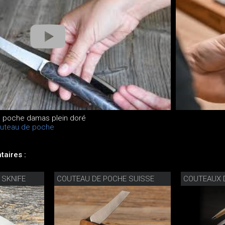
e poche damas plein doré
outeau de poche
aires :
 SKNIFE
COUTEAU DE POCHE SUISSE
COUTEAUX 