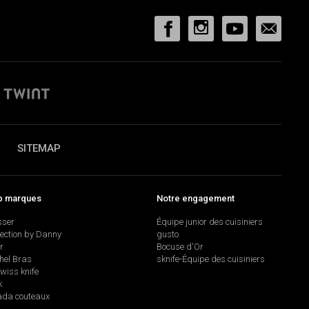
SITEMAP
p marques
Notre engagement
sser
Équipe junior des cuisiniers
lection by Danny
gusto
r
Bocuse d'Or
hel Bras
sknife-Équipe des cuisiniers
swiss knife
k
da couteaux