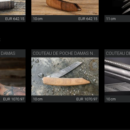
EUR 642.15
10 cm
EUR 642.15
11 cm
:
E DAMAS
COUTEAU DE POCHE DAMAS NOYER
EUR 1070.97
10 cm
EUR 1070.97
10 cm