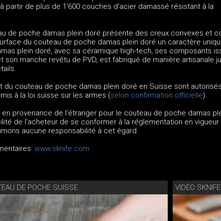
 partir de plus de 1'600 couches d'acier damassé résistant à la
u de poche damas plein doré présente des creux convexes et c
surface du couteau de poche damas plein doré un caractère uniqu
mas plein doré, avec sa céramique high-tech, ses composants is
 et son manche revêtu de PVD, est fabriqué de manière artisanale 
ails.
ort du couteau de poche damas plein doré en Suisse sont autorisés
mis à la loi suisse sur les armes (
selon confirmation officielle
).
en provenance de l'étranger pour le couteau de poche damas ple
bilité de l'acheteur de se conformer à la réglementation en vigueur
umons aucune responsabilité à cet égard.
mentaires:
www.sknife.com
UTEAU DE POCHE SUISSE