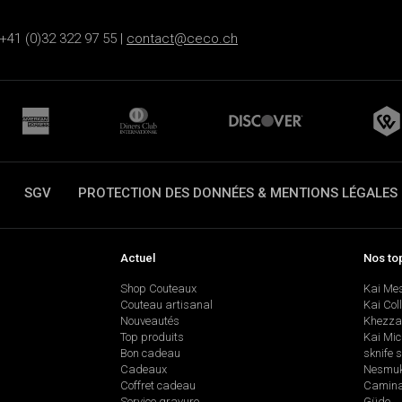
+41 (0)32 322 97 55 |
contact@ceco.ch
SGV
PROTECTION DES DONNÉES & MENTIONS LÉGALES
Actuel
Nos to
Shop Couteaux
Kai Me
Couteau artisanal
Kai Col
Nouveautés
Khezza
Top produits
Kai Mic
Bon cadeau
sknife 
Cadeaux
Nesmu
Coffret cadeau
Camina
Service gravure
Güde