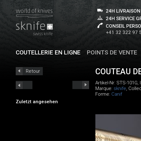
24H LIVRAISON
24H SERVICE 
CONSEIL PERS
+41 32 322 97 
COUTELLERIE EN LIGNE
POINTS DE VENTE
COUTEAU DE
Retour
Artikel-Nr:
STS-101G
,
Marque:
sknife
, Colle
Forme:
Canif
Zuletzt angesehen