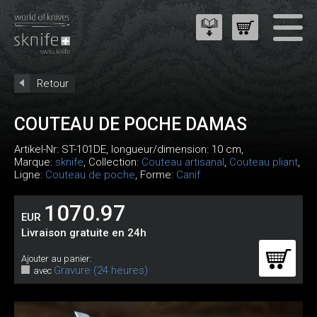
Retour
COUTEAU DE POCHE DAMAS
Artikel-Nr:
ST-101DE
, longueur/dimension: 10 cm,
Marque:
sknife
, Collection:
Couteau artisanal
,
Couteau pliant
,
Ligne:
Couteau de poche
, Forme:
Canif
1070.97
EUR
Livraison gratuite en 24h
Ajouter au panier:
Gravure (24 heures)
avec