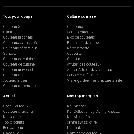
Tout pour couper
Culture culinaire
Couteau Suisse
Couteaux
Canif
Set de couteaux
Couteau japonais
Bloc de couteaux
Couteaux damassés
Planche à découper
Couteaux céramique
Râpe à zeste
Santoku
Couverts
Couteau de cuisine
Ciseaux
Couteau de cuisine
Affûter des couteaux
Couteau universel
Atelier Affûter des couteaux
Couteau à steak
Service d’affûtage
couteau à pain
Visite guidée manufacture sknife
Couteau à fromage
Actuel
Nos top marques
Shop Couteaux
Kai Messer
Couteau artisanal
Kai Collection by Danny Khezzar
Nouveautés
Kai Michel Bras
Top produits
sknife swiss knife
Bon cadeau
Nesmuk
Cadeaux
Caminada couteaux