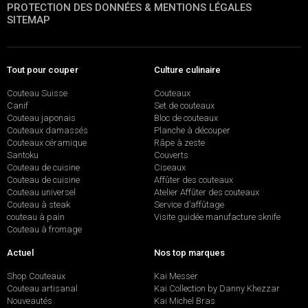
PROTECTION DES DONNÉES & MENTIONS LÉGALES
SITEMAP
Tout pour couper
Culture culinaire
Couteau Suisse
Couteaux
Canif
Set de couteaux
Couteau japonais
Bloc de couteaux
Couteaux damassés
Planche à découper
Couteaux céramique
Râpe à zeste
Santoku
Couverts
Couteau de cuisine
Ciseaux
Couteau de cuisine
Affûter des couteaux
Couteau universel
Atelier Affûter des couteaux
Couteau à steak
Service d’affûtage
couteau à pain
Visite guidée manufacture sknife
Couteau à fromage
Actuel
Nos top marques
Shop Couteaux
Kai Messer
Couteau artisanal
Kai Collection by Danny Khezzar
Nouveautés
Kai Michel Bras