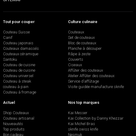
Tout pour couper
Culture culinaire
Couteau Suisse
Couteaux
Canif
Set de couteaux
Couteau japonais
Bloc de couteaux
Couteaux damassés
Planche à découper
Couteaux céramique
Râpe à zeste
Santoku
Couverts
Couteau de cuisine
Ciseaux
Couteau de cuisine
Affûter des couteaux
Couteau universel
Atelier Affûter des couteaux
Couteau à steak
Service d’affûtage
couteau à pain
Visite guidée manufacture sknife
Couteau à fromage
Actuel
Nos top marques
Shop Couteaux
Kai Messer
Couteau artisanal
Kai Collection by Danny Khezzar
Nouveautés
Kai Michel Bras
Top produits
sknife swiss knife
Bon cadeau
Nesmuk