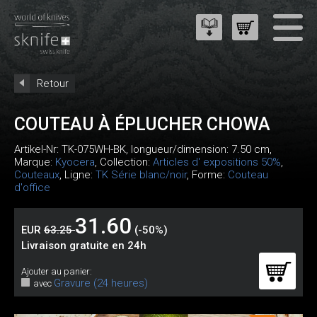
Retour
COUTEAU À ÉPLUCHER CHOWA
Artikel-Nr:
TK-075WH-BK
, longueur/dimension: 7.50 cm,
Marque:
Kyocera
, Collection:
Articles d' expositions 50%
,
Couteaux
, Ligne:
TK Série blanc/noir
, Forme:
Couteau
d'office
31.60
EUR
63.25
(-50%)
Livraison gratuite en 24h
Ajouter au panier:
Gravure (24 heures)
avec