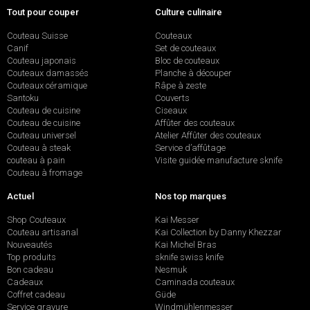
Tout pour couper
Culture culinaire
Couteau Suisse
Couteaux
Canif
Set de couteaux
Couteau japonais
Bloc de couteaux
Couteaux damassés
Planche à découper
Couteaux céramique
Râpe à zeste
Santoku
Couverts
Couteau de cuisine
Ciseaux
Couteau de cuisine
Affûter des couteaux
Couteau universel
Atelier Affûter des couteaux
Couteau à steak
Service d’affûtage
couteau à pain
Visite guidée manufacture sknife
Couteau à fromage
Actuel
Nos top marques
Shop Couteaux
Kai Messer
Couteau artisanal
Kai Collection by Danny Khezzar
Nouveautés
Kai Michel Bras
Top produits
sknife swiss knife
Bon cadeau
Nesmuk
Cadeaux
Caminada couteaux
Coffret cadeau
Güde
Service gravure
Windmühlenmesser