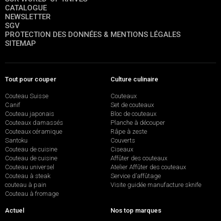
CATALOGUE
NEWSLETTER
SGV
PROTECTION DES DONNÉES & MENTIONS LÉGALES
SITEMAP
Tout pour couper
Culture culinaire
Couteau Suisse
Couteaux
Canif
Set de couteaux
Couteau japonais
Bloc de couteaux
Couteaux damassés
Planche à découper
Couteaux céramique
Râpe à zeste
Santoku
Couverts
Couteau de cuisine
Ciseaux
Couteau de cuisine
Affûter des couteaux
Couteau universel
Atelier Affûter des couteaux
Couteau à steak
Service d’affûtage
couteau à pain
Visite guidée manufacture sknife
Couteau à fromage
Actuel
Nos top marques