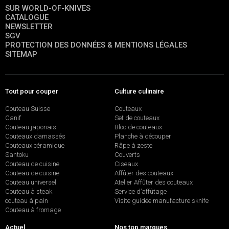
SUR WORLD-OF-KNIVES
CATALOGUE
NEWSLETTER
SGV
PROTECTION DES DONNÉES & MENTIONS LÉGALES
SITEMAP
Tout pour couper
Culture culinaire
Couteau Suisse
Couteaux
Canif
Set de couteaux
Couteau japonais
Bloc de couteaux
Couteaux damassés
Planche à découper
Couteaux céramique
Râpe à zeste
Santoku
Couverts
Couteau de cuisine
Ciseaux
Couteau de cuisine
Affûter des couteaux
Couteau universel
Atelier Affûter des couteaux
Couteau à steak
Service d’affûtage
couteau à pain
Visite guidée manufacture sknife
Couteau à fromage
Actuel
Nos top marques