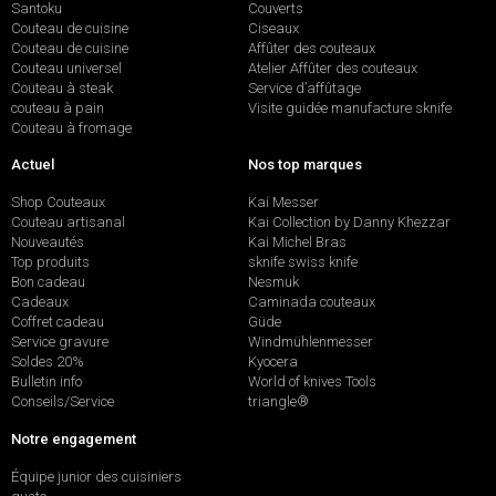
Santoku
Couverts
Couteau de cuisine
Ciseaux
Couteau de cuisine
Affûter des couteaux
Couteau universel
Atelier Affûter des couteaux
Couteau à steak
Service d’affûtage
couteau à pain
Visite guidée manufacture sknife
Couteau à fromage
Actuel
Nos top marques
Shop Couteaux
Kai Messer
Couteau artisanal
Kai Collection by Danny Khezzar
Nouveautés
Kai Michel Bras
Top produits
sknife swiss knife
Bon cadeau
Nesmuk
Cadeaux
Caminada couteaux
Coffret cadeau
Güde
Service gravure
Windmühlenmesser
Soldes 20%
Kyocera
Bulletin info
World of knives Tools
Conseils/Service
triangle®
Notre engagement
Équipe junior des cuisiniers