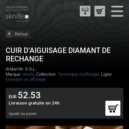
Retour
CUIR D’AIGUISAGE DIAMANT DE
RECHANGE
Artikel-Nr:
S-S-L
,
Marque:
sknife
, Collection:
Technique d'affûtage
, Ligne:
Entretien et affûtage
52.53
EUR
Livraison gratuite en 24h
Ajouter au panier: