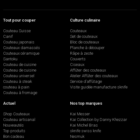
Tout pour couper
Culture culinaire
Couteau Suisse
Couteaux
Canif
Set de couteaux
Couteau japonais
Bloc de couteaux
Couteaux damassés
Planche à découper
Couteaux céramique
Râpe à zeste
Santoku
Couverts
Couteau de cuisine
Ciseaux
Couteau de cuisine
Affûter des couteaux
Couteau universel
Atelier Affûter des couteaux
Couteau à steak
Service d’affûtage
couteau à pain
Visite guidée manufacture sknife
Couteau à fromage
Actuel
Nos top marques
Shop Couteaux
Kai Messer
Couteau artisanal
Kai Collection by Danny Khezzar
Nouveautés
Kai Michel Bras
Top produits
sknife swiss knife
Bon cadeau
Nesmuk