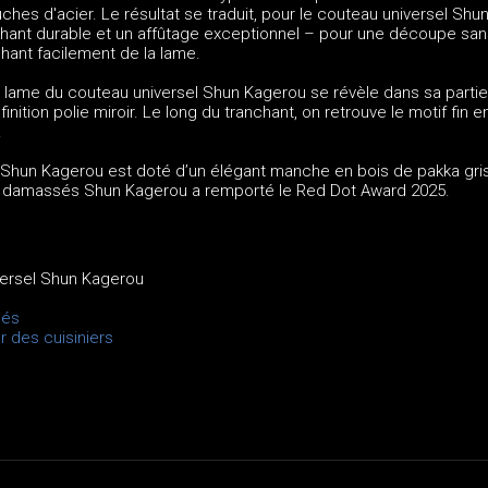
s d'acier. Le résultat se traduit, pour le couteau universel Shu
chant durable et un affûtage exceptionnel – pour une découpe sans
hant facilement de la lame.
a lame du couteau universel Shun Kagerou se révèle dans sa partie
inition polie miroir. Le long du tranchant, on retrouve le motif fin e
.
 Shun Kagerou est doté d’un élégant manche en bois de pakka gris
x damassés Shun Kagerou a remporté le Red Dot Award 2025.
versel Shun Kagerou
sés
r des cuisiniers