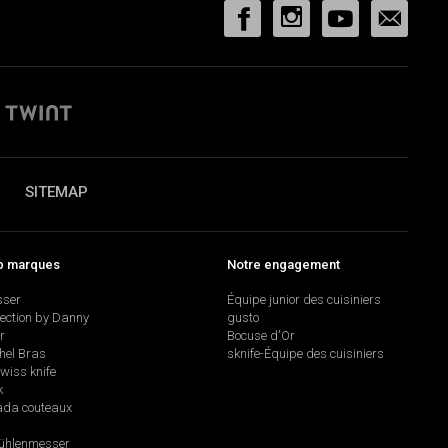
SITEMAP
p marques
Notre engagement
sser
Équipe junior des cuisiniers
lection by Danny
gusto
r
Bocuse d'Or
hel Bras
sknife-Équipe des cuisiniers
swiss knife
k
da couteaux
hlenmesser