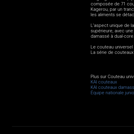
composée de 71 couche
Kagerou, par un tran
les aliments se détac
L'aspect unique de l
supérieure, avec une f
damassé à dual-core
Le couteau universel
La série de couteau
Plus sur Couteau uni
KAI couteaux
KAI couteaux damas
Équipe nationale junio