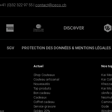
+41 (0)32 322 97 55 |
contact@ceco.ch
SGV
PROTECTION DES DONNÉES & MENTIONS LÉGALES
Actuel
Nos to
Shop Couteaux
Kai Me
Couteau artisanal
Kai Col
Nouveautés
Khezza
Top produits
Kai Mic
Bon cadeau
sknife 
Cadeaux
Nesmu
Coffret cadeau
Camina
Service gravure
Güde
aux
Soldes 20%
Windmü