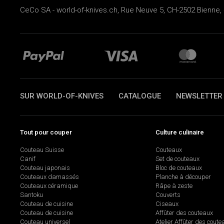
CeCo SA - world-of-knives.ch, Rue Neuve 5, CH-2502 Bienne, 
SUR WORLD-OF-KNIVES
CATALOGUE
NEWSLETTER
Tout pour couper
Culture culinaire
Couteau Suisse
Couteaux
Canif
Set de couteaux
Couteau japonais
Bloc de couteaux
Couteaux damassés
Planche à découper
Couteaux céramique
Râpe à zeste
Santoku
Couverts
Couteau de cuisine
Ciseaux
Couteau de cuisine
Affûter des couteaux
Couteau universel
Atelier Affûter des coute