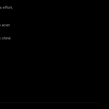
n
 effort,
n acier
 chiné.