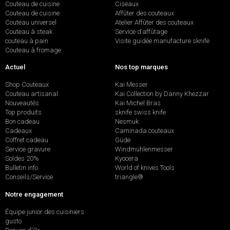
Couteau de cuisine
Ciseaux
Couteau de cuisine
Affûter des couteaux
Couteau universel
Atelier Affûter des couteaux
Couteau à steak
Service d’affûtage
couteau à pain
Visite guidée manufacture sknife
Couteau à fromage
Actuel
Nos top marques
Shop Couteaux
Kai Messer
Couteau artisanal
Kai Collection by Danny Khezzar
Nouveautés
Kai Michel Bras
Top produits
sknife swiss knife
Bon cadeau
Nesmuk
Cadeaux
Caminada couteaux
Coffret cadeau
Güde
Service gravure
Windmühlenmesser
Soldes 20%
Kyocera
Bulletin info
World of knives Tools
Conseils/Service
triangle®
Notre engagement
Équipe junior des cuisiniers
gusto