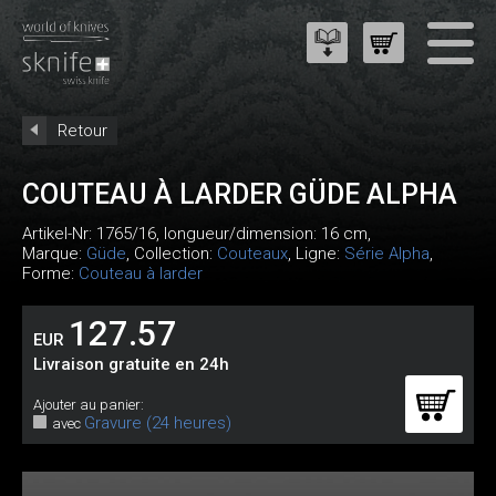
Retour
COUTEAU À LARDER GÜDE ALPHA
Artikel-Nr:
1765/16
, longueur/dimension: 16 cm,
Marque:
Güde
, Collection:
Couteaux
, Ligne:
Série Alpha
,
Forme:
Couteau à larder
127.57
EUR
Livraison gratuite en 24h
Ajouter au panier:
Gravure (24 heures)
avec