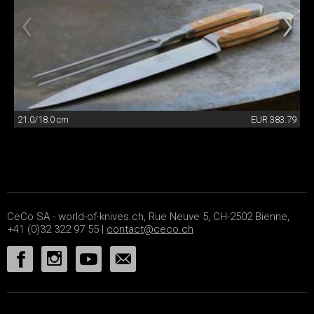
21.0/18.0 cm
EUR 383.79
CeCo SA - world-of-knives.ch, Rue Neuve 5, CH-2502 Bienne,
+41 (0)32 322 97 55 |
contact@ceco.ch