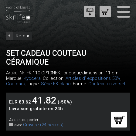
Retour
SET CADEAU COUTEAU
CÉRAMIQUE
Artikel-Nr:
FK-110 CP10NBK
, longueur/dimension: 11 cm,
Marque:
Kyocera
, Collection:
Articles d' expositions 50%
,
Couteaux
, Ligne:
Série FK blanc
, Forme:
Couteau universel
41.82
EUR
83.62
(-50%)
Livraison gratuite en 24h
Ajouter au panier:
Gravure (24 heures)
avec