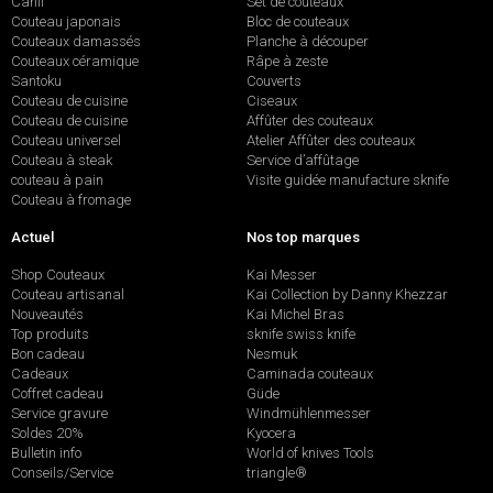
Canif
Set de couteaux
Couteau japonais
Bloc de couteaux
Couteaux damassés
Planche à découper
Couteaux céramique
Râpe à zeste
Santoku
Couverts
Couteau de cuisine
Ciseaux
Couteau de cuisine
Affûter des couteaux
Couteau universel
Atelier Affûter des couteaux
Couteau à steak
Service d’affûtage
couteau à pain
Visite guidée manufacture sknife
Couteau à fromage
Actuel
Nos top marques
Shop Couteaux
Kai Messer
Couteau artisanal
Kai Collection by Danny Khezzar
Nouveautés
Kai Michel Bras
Top produits
sknife swiss knife
Bon cadeau
Nesmuk
Cadeaux
Caminada couteaux
Coffret cadeau
Güde
Service gravure
Windmühlenmesser
Soldes 20%
Kyocera
Bulletin info
World of knives Tools
Conseils/Service
triangle®