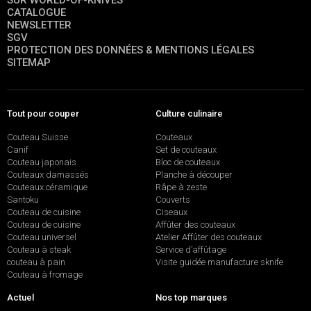
SUR WORLD-OF-KNIVES
CATALOGUE
NEWSLETTER
SGV
PROTECTION DES DONNÉES & MENTIONS LÉGALES
SITEMAP
Tout pour couper
Culture culinaire
Couteau Suisse
Couteaux
Canif
Set de couteaux
Couteau japonais
Bloc de couteaux
Couteaux damassés
Planche à découper
Couteaux céramique
Râpe à zeste
Santoku
Couverts
Couteau de cuisine
Ciseaux
Couteau de cuisine
Affûter des couteaux
Couteau universel
Atelier Affûter des couteaux
Couteau à steak
Service d’affûtage
couteau à pain
Visite guidée manufacture sknife
Couteau à fromage
Actuel
Nos top marques