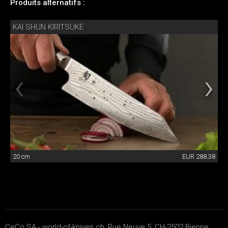
Produits alternatifs :
KAI SHUN KIRITSUKE
20 cm
EUR 288.38
CeCo SA - world-of-knives.ch, Rue Neuve 5, CH-2502 Bienne,