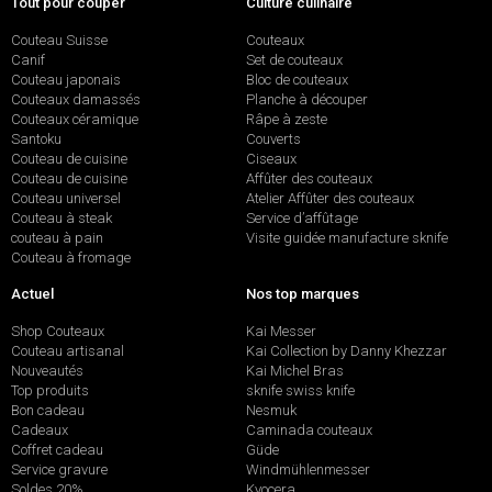
Tout pour couper
Culture culinaire
Couteau Suisse
Couteaux
Canif
Set de couteaux
Couteau japonais
Bloc de couteaux
Couteaux damassés
Planche à découper
Couteaux céramique
Râpe à zeste
Santoku
Couverts
Couteau de cuisine
Ciseaux
Couteau de cuisine
Affûter des couteaux
Couteau universel
Atelier Affûter des couteaux
Couteau à steak
Service d’affûtage
couteau à pain
Visite guidée manufacture sknife
Couteau à fromage
Actuel
Nos top marques
Shop Couteaux
Kai Messer
Couteau artisanal
Kai Collection by Danny Khezzar
Nouveautés
Kai Michel Bras
Top produits
sknife swiss knife
Bon cadeau
Nesmuk
Cadeaux
Caminada couteaux
Coffret cadeau
Güde
Service gravure
Windmühlenmesser
Soldes 20%
Kyocera