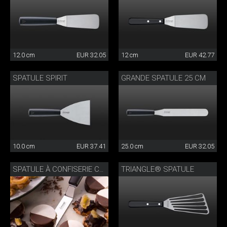
12.0 cm
EUR 32.05
12 cm
EUR 42.77
SPATULE SPIRIT
GRANDE SPATULE 25 CM
10.0 cm
EUR 37.41
25.0 cm
EUR 32.05
TRIANGLE® SPATULE
SPATULE À CONFISERIE COUDÉE