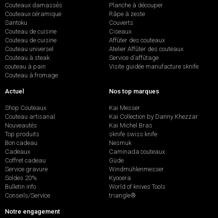
Couteaux damassés
Planche à découper
Couteaux céramique
Râpe à zeste
Santoku
Couverts
Couteau de cuisine
Ciseaux
Couteau de cuisine
Affûter des couteaux
Couteau universel
Atelier Affûter des couteaux
Couteau à steak
Service d’affûtage
couteau à pain
Visite guidée manufacture sknife
Couteau à fromage
Actuel
Nos top marques
Shop Couteaux
Kai Messer
Couteau artisanal
Kai Collection by Danny Khezzar
Nouveautés
Kai Michel Bras
Top produits
sknife swiss knife
Bon cadeau
Nesmuk
Cadeaux
Caminada couteaux
Coffret cadeau
Güde
Service gravure
Windmühlenmesser
Soldes 20%
Kyocera
Bulletin info
World of knives Tools
Conseils/Service
triangle®
Notre engagement