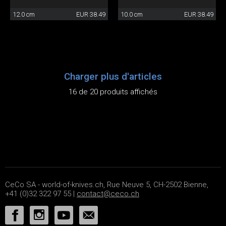
12.0 cm
EUR 38.49
10.0 cm
EUR 38.49
Charger plus d'articles
16 de 20 produits affichés
CeCo SA - world-of-knives.ch, Rue Neuve 5, CH-2502 Bienne,
+41 (0)32 322 97 55 |
contact@ceco.ch