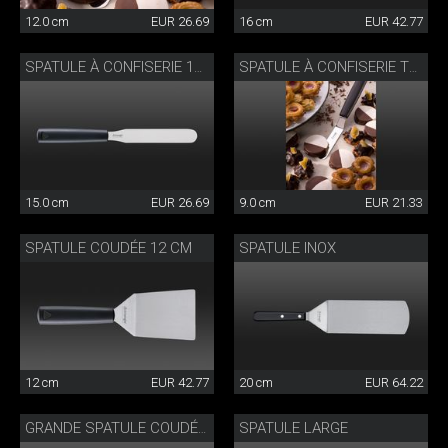
12.0 cm
EUR 26.69
16 cm
EUR 42.77
SPATULE À CONFISERIE 15CM
SPATULE À CONFISERIE TRIANGLE®
15.0 cm
EUR 26.69
9.0 cm
EUR 21.33
SPATULE COUDÉE 12 CM
SPATULE INOX
12 cm
EUR 42.77
20 cm
EUR 64.22
SPATULE LARGE
GRANDE SPATULE COUDÉE 20 CM