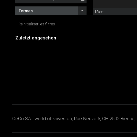
Formes
18 cm
Réinitialiser les filtres
Zuletzt angesehen
CeCo SA - world-of-knives.ch, Rue Neuve 5, CH-2502 Bienne, 