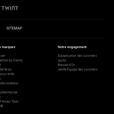
SITEMAP
p marques
Notre engagement
sser
Équipe junior des cuisiniers
lection by Danny
gusto
r
Bocuse d'Or
hel Bras
sknife-Équipe des cuisiniers
swiss knife
k
da couteaux
hlenmesser
a
f knives Tools
e®