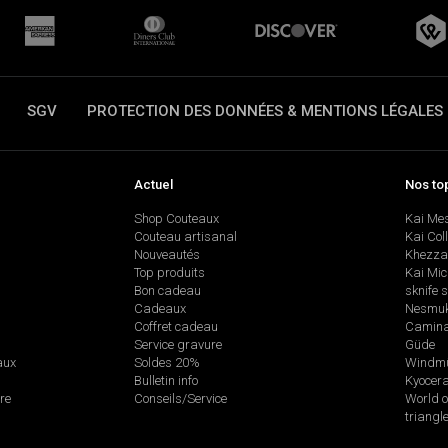
SGV
PROTECTION DES DONNÉES & MENTIONS LÉGALES
Actuel
Nos to
Shop Couteaux
Kai Me
Couteau artisanal
Kai Col
Nouveautés
Khezza
Top produits
Kai Mic
Bon cadeau
sknife 
Cadeaux
Nesmu
Coffret cadeau
Camina
Service gravure
Güde
aux
Soldes 20%
Windmü
Bulletin info
Kyocer
re
Conseils/Service
World o
triangl