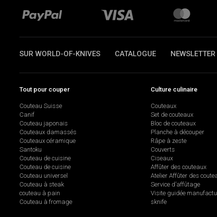
SUR WORLD-OF-KNIVES
CATALOGUE
NEWSLETTER
Tout pour couper
Culture culinaire
Couteau Suisse
Couteaux
Canif
Set de couteaux
Couteau japonais
Bloc de couteaux
Couteaux damassés
Planche à découper
Couteaux céramique
Râpe à zeste
Santoku
Couverts
Couteau de cuisine
Ciseaux
Couteau de cuisine
Affûter des couteaux
Couteau universel
Atelier Affûter des coute
Couteau à steak
Service d’affûtage
couteau à pain
Visite guidée manufactu
Couteau à fromage
sknife