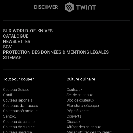
SUR WORLD-OF-KNIVES
CATALOGUE
NEWSLETTER
SGV
PROTECTION DES DONNÉES & MENTIONS LÉGALES
SITEMAP
Tout pour couper
Culture culinaire
Couteau Suisse
Couteaux
Canif
Set de couteaux
Couteau japonais
Bloc de couteaux
Couteaux damassés
Planche à découper
Couteaux céramique
Râpe à zeste
Santoku
Couverts
Couteau de cuisine
Ciseaux
Couteau de cuisine
Affûter des couteaux
Couteau universel
Atelier Affûter des couteaux