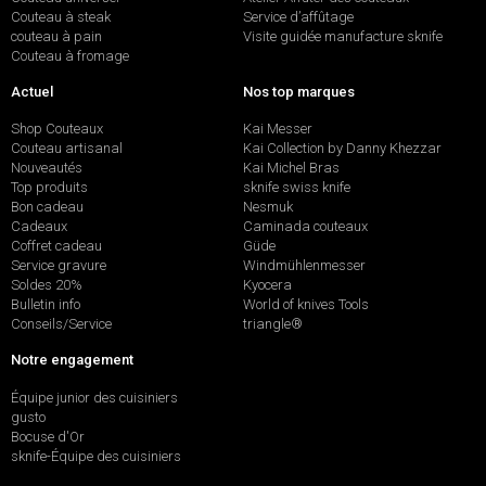
Couteau à steak
Service d’affûtage
couteau à pain
Visite guidée manufacture sknife
Couteau à fromage
Actuel
Nos top marques
Shop Couteaux
Kai Messer
Couteau artisanal
Kai Collection by Danny Khezzar
Nouveautés
Kai Michel Bras
Top produits
sknife swiss knife
Bon cadeau
Nesmuk
Cadeaux
Caminada couteaux
Coffret cadeau
Güde
Service gravure
Windmühlenmesser
Soldes 20%
Kyocera
Bulletin info
World of knives Tools
Conseils/Service
triangle®
Notre engagement
Équipe junior des cuisiniers
gusto
Bocuse d'Or
sknife-Équipe des cuisiniers