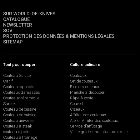
SUR WORLD-OF-KNIVES
CATALOGUE
NEWSLETTER
SGV
PROTECTION DES DONNÉES & MENTIONS LÉGALES
SITEMAP
Tout pour couper
Culture culinaire
Couteau Suisse
Couteaux
Canif
Set de couteaux
Couteau japonais
Bloc de couteaux
Couteaux damassés
Planche à découper
Couteaux céramique
Râpe à zeste
Santoku
Couverts
Couteau de cuisine
Ciseaux
Couteau de cuisine
Affûter des couteaux
Couteau universel
Atelier Affûter des couteaux
Couteau à steak
Service d’affûtage
couteau à pain
Visite guidée manufacture sknife
Couteau à fromage