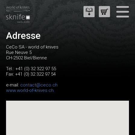
Adresse
CeCo SA - world of knives
Rue Neuve 5
CH-2502 Biel/Bienne
Tél.: +41 (0) 32 322 97 55
Fax: +41 (0) 32 322 97 54
e-mail:
contact@ceco.ch
www.wo
rld-of-knives.ch