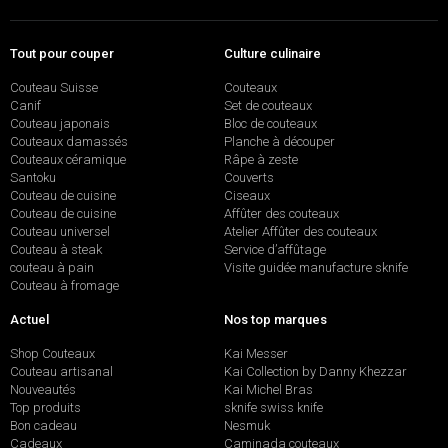
Tout pour couper
Culture culinaire
Couteau Suisse
Couteaux
Canif
Set de couteaux
Couteau japonais
Bloc de couteaux
Couteaux damassés
Planche à découper
Couteaux céramique
Râpe à zeste
Santoku
Couverts
Couteau de cuisine
Ciseaux
Couteau de cuisine
Affûter des couteaux
Couteau universel
Atelier Affûter des couteaux
Couteau à steak
Service d’affûtage
couteau à pain
Visite guidée manufacture sknife
Couteau à fromage
Actuel
Nos top marques
Shop Couteaux
Kai Messer
Couteau artisanal
Kai Collection by Danny Khezzar
Nouveautés
Kai Michel Bras
Top produits
sknife swiss knife
Bon cadeau
Nesmuk
Cadeaux
Caminada couteaux