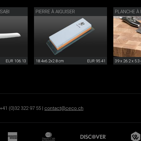
SABI
PIERRE À AIGUISER
PLANCHE À
EUR 106.13
18.4x6.2x2.8 cm
EUR 95.41
39 x 26.2 x 5.3
+41 (0)32 322 97 55 |
contact@ceco.ch