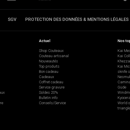
SGV
PROTECTION DES DONNÉES & MENTIONS LÉGALES
Actuel
Nos to
Shop Couteaux
Kai Me
Couteau artisanal
Kai Col
Nouveautés
Khezza
Top produits
Kai Mic
Bon cadeau
sknife 
Cadeaux
Nesmu
Coffret cadeau
Camina
Service gravure
Güde
aux
Soldes 20%
Windmü
Bulletin info
Kyocer
re
Conseils/Service
World o
triangl