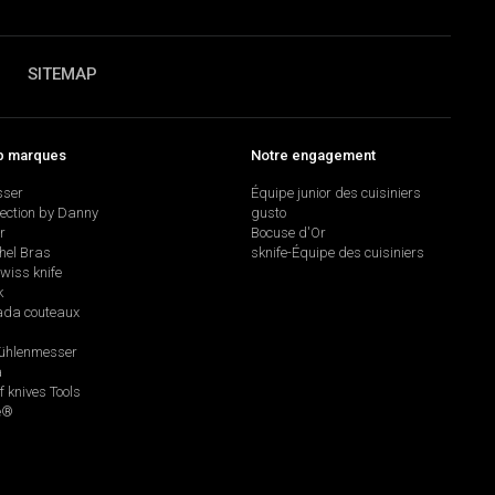
SITEMAP
p marques
Notre engagement
sser
Équipe junior des cuisiniers
lection by Danny
gusto
r
Bocuse d'Or
hel Bras
sknife-Équipe des cuisiniers
swiss knife
k
da couteaux
hlenmesser
a
f knives Tools
e®