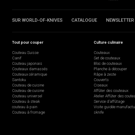
SUR WORLD-OF-KNIVES
CATALOGUE
NEWSLETTER
Tout pour couper
Culture culinaire
Couteau Suisse
Couteaux
Canif
Set de couteaux
Couteau japonais
Bloc de couteaux
Couteaux damassés
Planche à découper
Couteaux céramique
Râpe à zeste
Santoku
Couverts
Couteau de cuisine
Ciseaux
Couteau de cuisine
Affûter des couteaux
Couteau universel
Atelier Affûter des coute
Couteau à steak
Service d’affûtage
couteau à pain
Visite guidée manufactu
Couteau à fromage
sknife