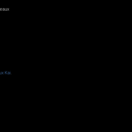
teaux
ux Kai
.