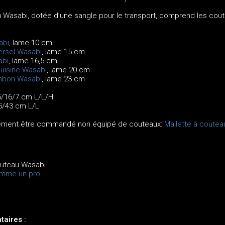
u Wasabi, dotée d’une sangle pour le transport, comprend les cou
abi
, lame 10 cm
ersel Wasabi
, lame 15 cm
abi
, lame 16,5 cm
uisine Wasabi
, lame 20 cm
mbon Wasabi
, lame 23 cm
5/16/7 cm L/L/H
5/43 cm L/L
alement être commandé non équipé de couteaux:
Mallette à coutea
couteau Wasabi
omme un pro
aires :