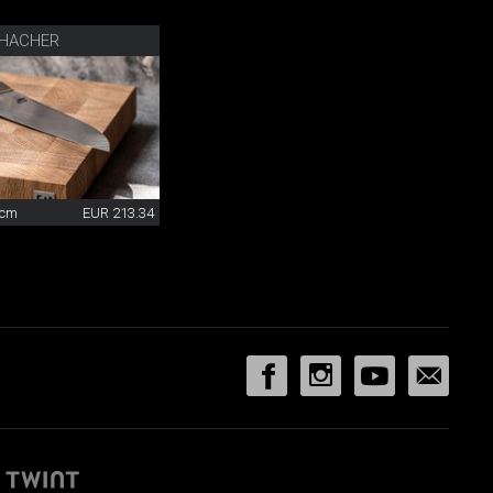
 HACHER
 cm
EUR 213.34