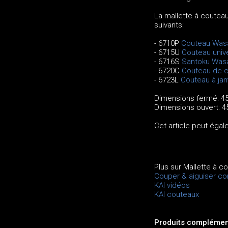
La mallette à coutea
suivants:
- 6710P
Couteau Was
- 6715U
Couteau univ
- 6716S
Santoku Was
- 6720C
Couteau de c
- 6723L
Couteau à ja
Dimensions fermé: 4
Dimensions ouvert: 4
Cet article peut ég
Plus sur Mallette à 
Couper & aiguiser c
KAI vidéos
KAI couteaux
Produits complément