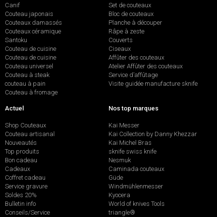
Canif
Set de couteaux
Couteau japonais
Bloc de couteaux
Couteaux damassés
Planche à découper
Couteaux céramique
Râpe à zeste
Santoku
Couverts
Couteau de cuisine
Ciseaux
Couteau de cuisine
Affûter des couteaux
Couteau universel
Atelier Affûter des couteaux
Couteau à steak
Service d’affûtage
couteau à pain
Visite guidée manufacture sknife
Couteau à fromage
Actuel
Nos top marques
Shop Couteaux
Kai Messer
Couteau artisanal
Kai Collection by Danny Khezzar
Nouveautés
Kai Michel Bras
Top produits
sknife swiss knife
Bon cadeau
Nesmuk
Cadeaux
Caminada couteaux
Coffret cadeau
Güde
Service gravure
Windmühlenmesser
Soldes 20%
Kyocera
Bulletin info
World of knives Tools
Conseils/Service
triangle®