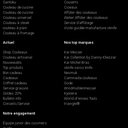
Santoku
Couverts
Couteau de cuisine
Ciseaux
Couteau de cuisine
Affûter des couteaux
Couteau universel
Atelier Affûter des couteaux
Couteau à steak
Service d’affûtage
couteau à pain
Visite guidée manufacture sknife
Couteau à fromage
Actuel
Nos top marques
Shop Couteaux
Kai Messer
Couteau artisanal
Kai Collection by Danny Khezzar
Nouveautés
Kai Michel Bras
Top produits
sknife swiss knife
Bon cadeau
Nesmuk
Cadeaux
Caminada couteaux
Coffret cadeau
Güde
Service gravure
Windmühlenmesser
Soldes 20%
Kyocera
Bulletin info
World of knives Tools
Conseils/Service
triangle®
Notre engagement
Équipe junior des cuisiniers