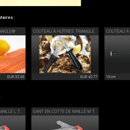
aires :
IANGLE®
COUTEAU À
COUTEAU À HUÎTRES TRIANGLE®
EUR 32.05
EUR 42.77
15 cm
:
GANT EN COTTE DE MAILLE L TRIANGLE®
GANT EN COTTE DE MAILLE M TRIANGLE®