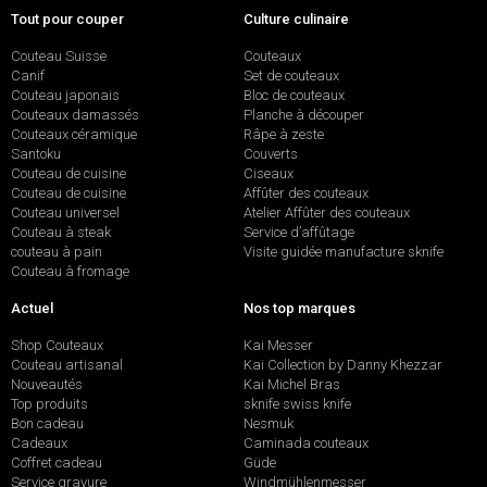
Tout pour couper
Culture culinaire
Couteau Suisse
Couteaux
Canif
Set de couteaux
Couteau japonais
Bloc de couteaux
Couteaux damassés
Planche à découper
Couteaux céramique
Râpe à zeste
Santoku
Couverts
Couteau de cuisine
Ciseaux
Couteau de cuisine
Affûter des couteaux
Couteau universel
Atelier Affûter des couteaux
Couteau à steak
Service d’affûtage
couteau à pain
Visite guidée manufacture sknife
Couteau à fromage
Actuel
Nos top marques
Shop Couteaux
Kai Messer
Couteau artisanal
Kai Collection by Danny Khezzar
Nouveautés
Kai Michel Bras
Top produits
sknife swiss knife
Bon cadeau
Nesmuk
Cadeaux
Caminada couteaux
Coffret cadeau
Güde
Service gravure
Windmühlenmesser