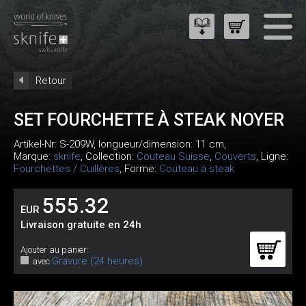
Retour
SET FOURCHETTE À STEAK NOYER
Artikel-Nr:
S-209W
, longueur/dimension: 11 cm,
Marque:
sknife
, Collection:
Couteau Suisse
,
Couverts
, Ligne:
Fourchettes / Cuillères
, Forme:
Couteau à steak
555.32
EUR
Livraison gratuite en 24h
Ajouter au panier:
Gravure (24 heures)
avec