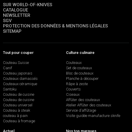
SUR WORLD-OF-KNIVES
CATALOGUE
NEWSLETTER
SGV
PROTECTION DES DONNÉES & MENTIONS LÉGALES
SITEMAP
Tout pour couper
Culture culinaire
Couteau Suisse
Couteaux
Canif
Set de couteaux
Couteau japonais
Bloc de couteaux
Couteaux damassés
Planche à découper
Couteaux céramique
Râpe à zeste
Santoku
Couverts
Couteau de cuisine
Ciseaux
Couteau de cuisine
Affûter des couteaux
Couteau universel
Atelier Affûter des couteaux
Couteau à steak
Service d’affûtage
couteau à pain
Visite guidée manufacture sknife
Couteau à fromage
Actuel
Nos top marques