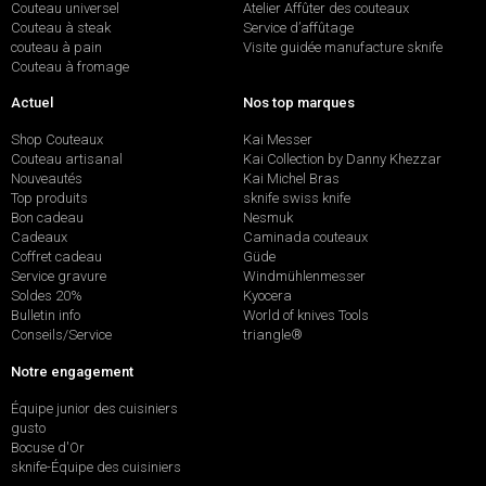
Couteau universel
Atelier Affûter des couteaux
Couteau à steak
Service d’affûtage
couteau à pain
Visite guidée manufacture sknife
Couteau à fromage
Actuel
Nos top marques
Shop Couteaux
Kai Messer
Couteau artisanal
Kai Collection by Danny Khezzar
Nouveautés
Kai Michel Bras
Top produits
sknife swiss knife
Bon cadeau
Nesmuk
Cadeaux
Caminada couteaux
Coffret cadeau
Güde
Service gravure
Windmühlenmesser
Soldes 20%
Kyocera
Bulletin info
World of knives Tools
Conseils/Service
triangle®
Notre engagement
Équipe junior des cuisiniers
gusto
Bocuse d'Or
sknife-Équipe des cuisiniers