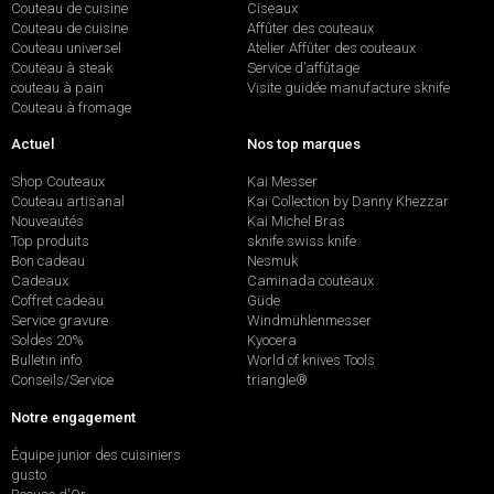
Couteau de cuisine
Ciseaux
Couteau de cuisine
Affûter des couteaux
Couteau universel
Atelier Affûter des couteaux
Couteau à steak
Service d’affûtage
couteau à pain
Visite guidée manufacture sknife
Couteau à fromage
Actuel
Nos top marques
Shop Couteaux
Kai Messer
Couteau artisanal
Kai Collection by Danny Khezzar
Nouveautés
Kai Michel Bras
Top produits
sknife swiss knife
Bon cadeau
Nesmuk
Cadeaux
Caminada couteaux
Coffret cadeau
Güde
Service gravure
Windmühlenmesser
Soldes 20%
Kyocera
Bulletin info
World of knives Tools
Conseils/Service
triangle®
Notre engagement
Équipe junior des cuisiniers
gusto