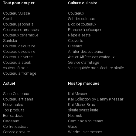
Tout pour couper
Culture culinaire
Couteau Suisse
Couteaux
Canif
Set de couteaux
Couteau japonais
Bloc de couteaux
Couteaux damassés
Planche à découper
Couteaux céramique
Râpe à zeste
Santoku
Couverts
Couteau de cuisine
Ciseaux
Couteau de cuisine
Affûter des couteaux
Couteau universel
Atelier Affûter des couteaux
Couteau à steak
Service d’affûtage
couteau à pain
Visite guidée manufacture sknife
Couteau à fromage
Actuel
Nos top marques
Shop Couteaux
Kai Messer
Couteau artisanal
Kai Collection by Danny Khezzar
Nouveautés
Kai Michel Bras
Top produits
sknife swiss knife
Bon cadeau
Nesmuk
Cadeaux
Caminada couteaux
Coffret cadeau
Güde
Service gravure
Windmühlenmesser