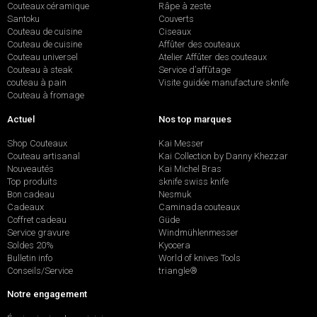
Couteaux céramique
Râpe à zeste
Santoku
Couverts
Couteau de cuisine
Ciseaux
Couteau de cuisine
Affûter des couteaux
Couteau universel
Atelier Affûter des couteaux
Couteau à steak
Service d’affûtage
couteau à pain
Visite guidée manufacture sknife
Couteau à fromage
Actuel
Nos top marques
Shop Couteaux
Kai Messer
Couteau artisanal
Kai Collection by Danny Khezzar
Nouveautés
Kai Michel Bras
Top produits
sknife swiss knife
Bon cadeau
Nesmuk
Cadeaux
Caminada couteaux
Coffret cadeau
Güde
Service gravure
Windmühlenmesser
Soldes 20%
Kyocera
Bulletin info
World of knives Tools
Conseils/Service
triangle®
Notre engagement