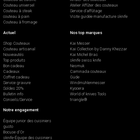
Couteau universel
Atelier Affûter des couteaux
Couteau à steak
Service d’affûtage
couteau à pain
Visite guidée manufacture sknife
Couteau à fromage
Actuel
Nos top marques
Shop Couteaux
Kai Messer
Couteau artisanal
Kai Collection by Danny Khezzar
Nouveautés
Kai Michel Bras
Top produits
sknife swiss knife
Bon cadeau
Nesmuk
Cadeaux
Caminada couteaux
Coffret cadeau
Güde
Service gravure
Windmühlenmesser
Soldes 20%
Kyocera
Bulletin info
World of knives Tools
Conseils/Service
triangle®
Notre engagement
Équipe junior des cuisiniers
gusto
Bocuse d'Or
sknife-Équipe des cuisiniers