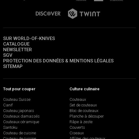
SUR WORLD-OF-KNIVES
CATALOGUE
NEWSLETTER
SGV
PROTECTION DES DONNÉES & MENTIONS LÉGALES
SITEMAP
Tout pour couper
Culture culinaire
Couteau Suisse
Couteaux
Canif
Set de couteaux
Couteau japonais
Bloc de couteaux
Couteaux damassés
Planche à découper
Couteaux céramique
Râpe à zeste
Santoku
Couverts
Couteau de cuisine
Ciseaux
Couteau de cuisine
Affûter des couteaux