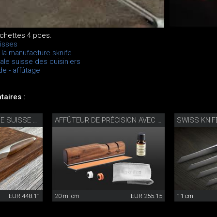
rchettes 4 pces.
isses
à la manufacture sknife
ale suisse des cuisiniers
e - affûtage
aires :
COUTEAU À FROMAGE SUISSE AVEC PLANCHE À DÉCOUPER
AFFÛTEUR DE PRÉCISION AVEC KIT D'ENTRETIEN
EUR 448.11
20 ml cm
EUR 255.15
11 cm