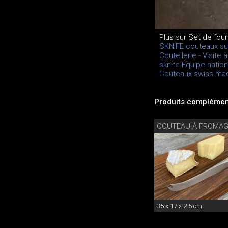
Plus sur Set de fou
SKNIFE couteaux su
Coutellerie - Visite 
sknife-Équipe nation
Couteaux swiss mad
Produits complément
35 x 17 x 2.5 cm