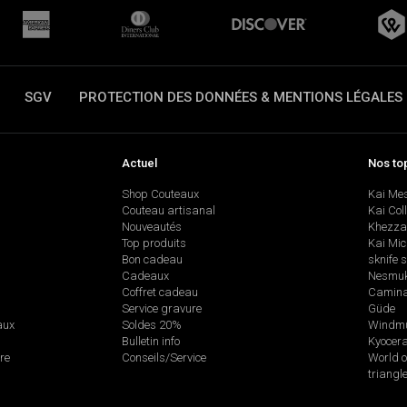
SGV
PROTECTION DES DONNÉES & MENTIONS LÉGALES
Actuel
Nos to
Shop Couteaux
Kai Me
Couteau artisanal
Kai Col
Nouveautés
Khezza
Top produits
Kai Mic
Bon cadeau
sknife 
Cadeaux
Nesmu
Coffret cadeau
Camina
Service gravure
Güde
aux
Soldes 20%
Windmü
Bulletin info
Kyocer
re
Conseils/Service
World o
triangl