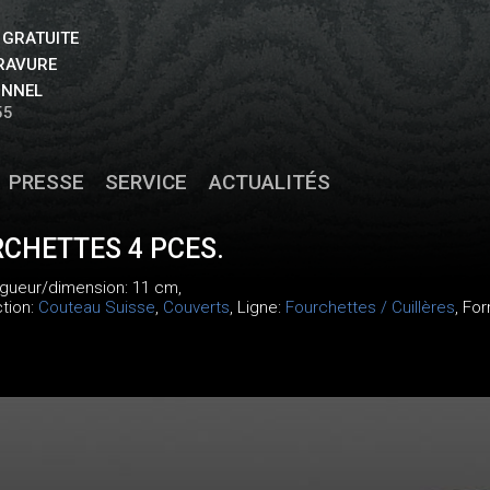
 GRATUITE
GRAVURE
ONNEL
55
PRESSE
SERVICE
ACTUALITÉS
RCHETTES 4 PCES.
ngueur/dimension: 11 cm,
ction:
Couteau Suisse
,
Couverts
, Ligne:
Fourchettes / Cuillères
, Fo