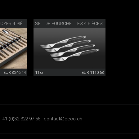
:
SET DE FOURCHETTES 4 PIÈCES
SET DE COUVERTS NOYER 4 PIÈCES
EUR 3246.14
11 cm
EUR 1110.63
+41 (0)32 322 97 55 |
contact@ceco.ch