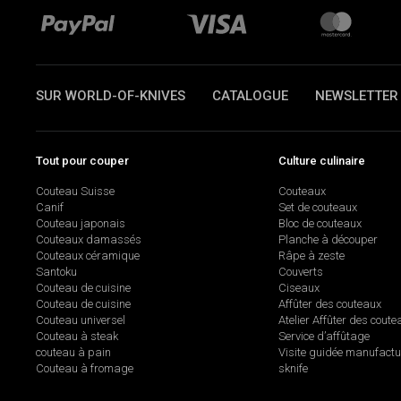
SUR WORLD-OF-KNIVES
CATALOGUE
NEWSLETTER
Tout pour couper
Culture culinaire
Couteau Suisse
Couteaux
Canif
Set de couteaux
Couteau japonais
Bloc de couteaux
Couteaux damassés
Planche à découper
Couteaux céramique
Râpe à zeste
Santoku
Couverts
Couteau de cuisine
Ciseaux
Couteau de cuisine
Affûter des couteaux
Couteau universel
Atelier Affûter des coute
Couteau à steak
Service d’affûtage
couteau à pain
Visite guidée manufactu
Couteau à fromage
sknife