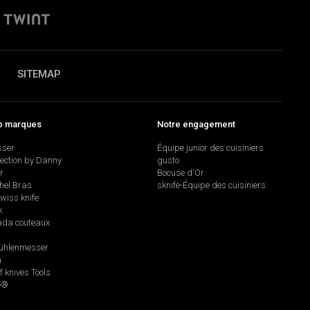
SITEMAP
p marques
Notre engagement
sser
Équipe junior des cuisiniers
lection by Danny
gusto
r
Bocuse d'Or
hel Bras
sknife-Équipe des cuisiniers
swiss knife
k
da couteaux
hlenmesser
a
f knives Tools
e®