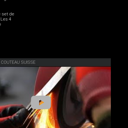
e set de
 Les 4
e
E COUTEAU SUISSE