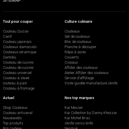
SITEMAP
Tout pour couper
Culture culinaire
Couteau Suisse
Couteaux
Canif
Set de couteaux
Couteau japonais
Bloc de couteaux
Couteaux damassés
Planche à découper
Couteaux céramique
Râpe à zeste
Santoku
Couverts
Couteau de cuisine
Ciseaux
Couteau de cuisine
Affûter des couteaux
Couteau universel
Atelier Affûter des couteaux
Couteau à steak
Service d’affûtage
couteau à pain
Visite guidée manufacture sknife
Couteau à fromage
Actuel
Nos top marques
Shop Couteaux
Kai Messer
Couteau artisanal
Kai Collection by Danny Khezzar
Nouveautés
Kai Michel Bras
Top produits
sknife swiss knife
Bon cadeau
Nesmuk