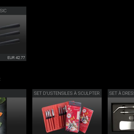
SIC
EUR 42.77
:
SET D’USTENSILES À SCULPTER
SET À DRE