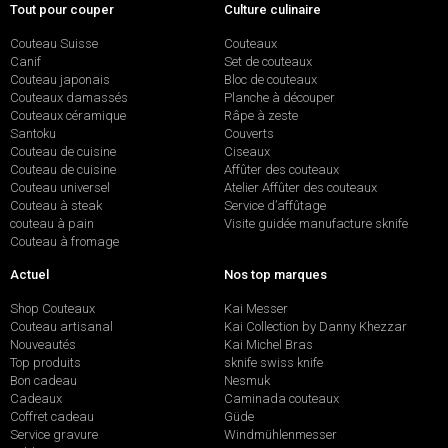
Tout pour couper
Culture culinaire
Couteau Suisse
Couteaux
Canif
Set de couteaux
Couteau japonais
Bloc de couteaux
Couteaux damassés
Planche à découper
Couteaux céramique
Râpe à zeste
Santoku
Couverts
Couteau de cuisine
Ciseaux
Couteau de cuisine
Affûter des couteaux
Couteau universel
Atelier Affûter des couteaux
Couteau à steak
Service d’affûtage
couteau à pain
Visite guidée manufacture sknife
Couteau à fromage
Actuel
Nos top marques
Shop Couteaux
Kai Messer
Couteau artisanal
Kai Collection by Danny Khezzar
Nouveautés
Kai Michel Bras
Top produits
sknife swiss knife
Bon cadeau
Nesmuk
Cadeaux
Caminada couteaux
Coffret cadeau
Güde
Service gravure
Windmühlenmesser