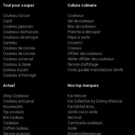
Tout pour couper
Culture culinaire
Couteau Suisse
Couteaux
Canif
Set de couteaux
Couteau japonais
Bloc de couteaux
Couteaux damassés
Planche à découper
Couteaux céramique
Râpe à zeste
Santoku
Couverts
Couteau de cuisine
Ciseaux
Couteau de cuisine
Affûter des couteaux
Couteau universel
Atelier Affûter des couteaux
Couteau à steak
Service d’affûtage
couteau à pain
Visite guidée manufacture sknife
Couteau à fromage
Actuel
Nos top marques
Shop Couteaux
Kai Messer
Couteau artisanal
Kai Collection by Danny Khezzar
Nouveautés
Kai Michel Bras
Top produits
sknife swiss knife
Bon cadeau
Nesmuk
Cadeaux
Caminada couteaux
Coffret cadeau
Güde
Service gravure
Windmühlenmesser