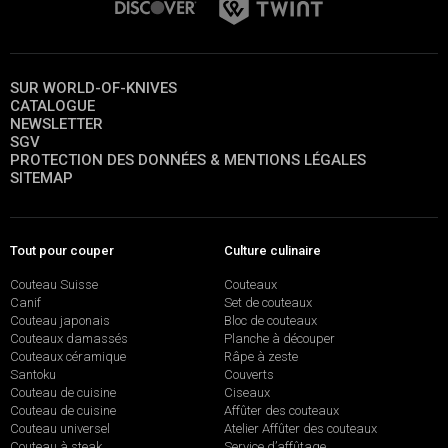
SUR WORLD-OF-KNIVES
CATALOGUE
NEWSLETTER
SGV
PROTECTION DES DONNÉES & MENTIONS LÉGALES
SITEMAP
Tout pour couper
Culture culinaire
Couteau Suisse
Couteaux
Canif
Set de couteaux
Couteau japonais
Bloc de couteaux
Couteaux damassés
Planche à découper
Couteaux céramique
Râpe à zeste
Santoku
Couverts
Couteau de cuisine
Ciseaux
Couteau de cuisine
Affûter des couteaux
Couteau universel
Atelier Affûter des couteaux
Couteau à steak
Service d’affûtage