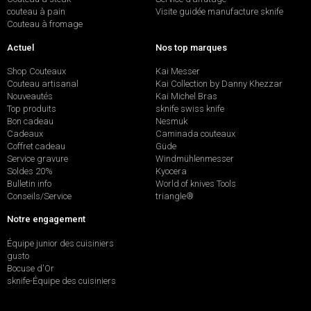
couteau à pain
Visite guidée manufacture sknife
Couteau à fromage
Actuel
Nos top marques
Shop Couteaux
Kai Messer
Couteau artisanal
Kai Collection by Danny Khezzar
Nouveautés
Kai Michel Bras
Top produits
sknife swiss knife
Bon cadeau
Nesmuk
Cadeaux
Caminada couteaux
Coffret cadeau
Güde
Service gravure
Windmühlenmesser
Soldes 20%
Kyocera
Bulletin info
World of knives Tools
Conseils/Service
triangle®
Notre engagement
Équipe junior des cuisiniers
gusto
Bocuse d'Or
sknife-Équipe des cuisiniers